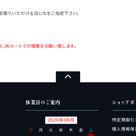
受取りいただける日にちをご指定下さい。
め、
別カートでの精算をお願い致します。
休業日のご案内
ショップガ
2026年08月
特定商取引
個人情報保
日
月
火
水
木
金
土