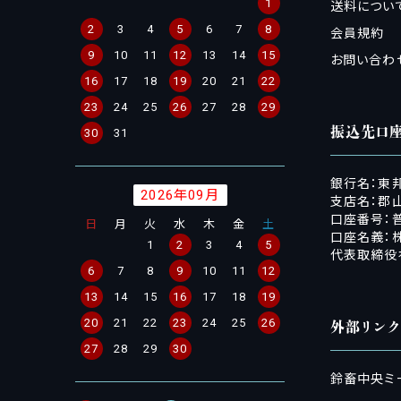
1
送料につい
2
3
4
5
6
7
8
会員規約
9
10
11
12
13
14
15
お問い合わ
16
17
18
19
20
21
22
23
24
25
26
27
28
29
振込先口
30
31
銀行名：東
2026年09月
支店名：郡山
口座番号：普
日
月
火
水
木
金
土
口座名義：
1
2
3
4
5
代表取締役
6
7
8
9
10
11
12
13
14
15
16
17
18
19
20
21
22
23
24
25
26
外部リンク
27
28
29
30
鈴畜中央ミー