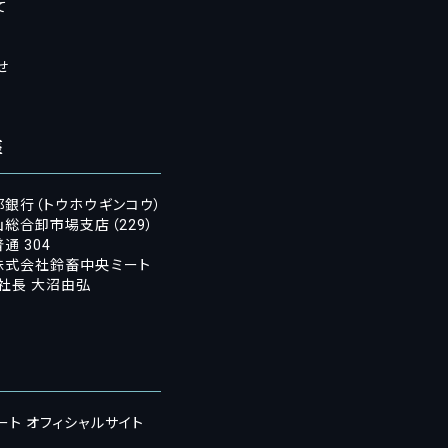
て
せ
座
邦銀行（トウホウギンコウ）
総合卸市場支店（229）
通 304
株式会社鈴畜中央ミート
社長 大沼由弘
ト オフィシャルサイト